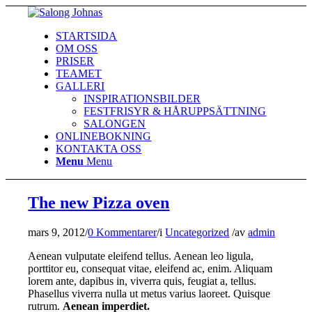
STARTSIDA
OM OSS
PRISER
TEAMET
GALLERI
INSPIRATIONSBILDER
FESTFRISYR & HÅRUPPSÄTTNING
SALONGEN
ONLINEBOKNING
KONTAKTA OSS
Menu
Menu
The new Pizza oven
mars 9, 2012
/
0 Kommentarer
/
i
Uncategorized
/
av
admin
Aenean vulputate eleifend tellus. Aenean leo ligula,
porttitor eu, consequat vitae, eleifend ac, enim. Aliquam
lorem ante, dapibus in, viverra quis, feugiat a, tellus.
Phasellus viverra nulla ut metus varius laoreet. Quisque
rutrum.
Aenean imperdiet.