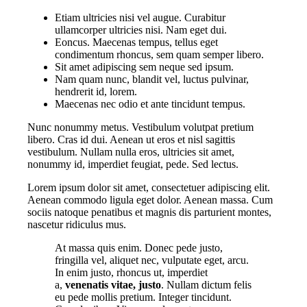
Etiam ultricies nisi vel augue. Curabitur
ullamcorper ultricies nisi. Nam eget dui.
Eoncus. Maecenas tempus, tellus eget
condimentum rhoncus, sem quam semper libero.
Sit amet adipiscing sem neque sed ipsum.
Nam quam nunc, blandit vel, luctus pulvinar,
hendrerit id, lorem.
Maecenas nec odio et ante tincidunt tempus.
Nunc nonummy metus. Vestibulum volutpat pretium
libero. Cras id dui. Aenean ut eros et nisl sagittis
vestibulum. Nullam nulla eros, ultricies sit amet,
nonummy id, imperdiet feugiat, pede. Sed lectus.
Lorem ipsum dolor sit amet, consectetuer adipiscing elit.
Aenean commodo ligula eget dolor. Aenean massa. Cum
sociis natoque penatibus et magnis dis parturient montes,
nascetur ridiculus mus.
At massa quis enim. Donec pede justo,
fringilla vel, aliquet nec, vulputate eget, arcu.
In enim justo, rhoncus ut, imperdiet
a,
venenatis vitae, justo
. Nullam dictum felis
eu pede mollis pretium. Integer tincidunt.