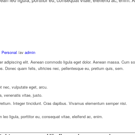
nean leo ligula, porttitor eu, consequat vitae, eleifend ac, enim.
,
Personal
/
av
admin
er adipiscing elit. Aenean commodo ligula eget dolor. Aenean massa. Cum so
us. Donec quam felis, ultricies nec, pellentesque eu, pretium quis, sem.
et nec, vulputate eget, arcu.
a, venenatis vitae, justo.
pretium. Integer tincidunt. Cras dapibus. Vivamus elementum semper nisi.
leo ligula, porttitor eu, consequat vitae, eleifend ac, enim.