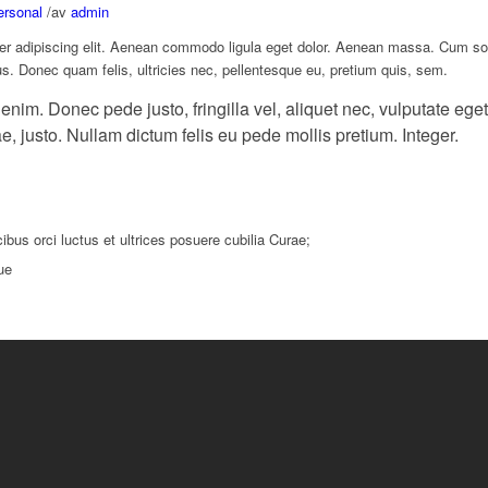
ersonal
/
av
admin
er adipiscing elit. Aenean commodo ligula eget dolor. Aenean massa. Cum so
us. Donec quam felis, ultricies nec, pellentesque eu, pretium quis, sem.
im. Donec pede justo, fringilla vel, aliquet nec, vulputate eget
ae, justo. Nullam dictum felis eu pede mollis pretium. Integer.
bus orci luctus et ultrices posuere cubilia Curae;
ue