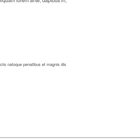
 Aliquam lorem ante, dapibus in,
ciis natoque penatibus et magnis dis