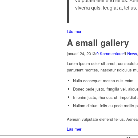
vulputate eleifend tellus. Ae
viverra quis, feugiat a, tellus.
Läs mer
A small gallery
januari 24, 2013
/
0 Kommentarer
/
i
News
Lorem ipsum dolor sit amet, consectetu
parturient montes, nascetur ridiculus m
Nulla consequat massa quis enim.
Donec pede justo, fringilla vel, aliqu
In enim justo, rhoncus ut, imperdiet 
Nullam dictum felis eu pede mollis 
Aenean vulputate eleifend tellus. Aenean 
Läs mer