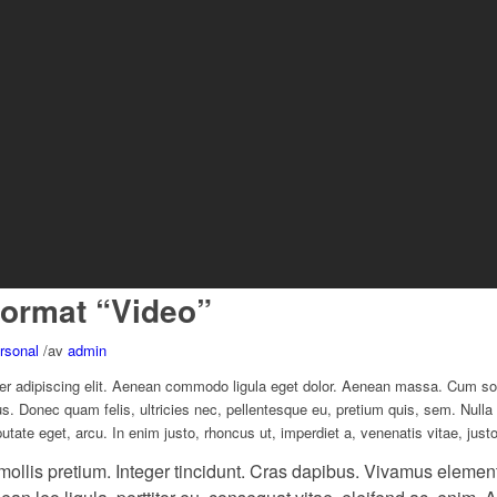
Format “Video”
rsonal
/
av
admin
er adipiscing elit. Aenean commodo ligula eget dolor. Aenean massa. Cum so
us. Donec quam felis, ultricies nec, pellentesque eu, pretium quis, sem. Nu
lputate eget, arcu. In enim justo, rhoncus ut, imperdiet a, venenatis vitae, justo
mollis pretium. Integer tincidunt. Cras dapibus. Vivamus elem