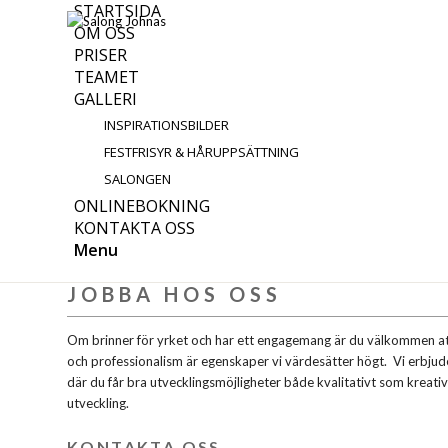
STARTSIDA
OM OSS
PRISER
TEAMET
GALLERI
INSPIRATIONSBILDER
FESTFRISYR & HÅRUPPSÄTTNING
SALONGEN
ONLINEBOKNING
KONTAKTA OSS
Menu
JOBBA HOS OSS
Om brinner för yrket och har ett engagemang är du välkommen a
och professionalism är egenskaper vi värdesätter högt. Vi erbjud
där du får bra utvecklingsmöjligheter både kvalitativt som kreativt
utveckling.
KONTAKTA OSS